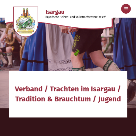
Zum
Inhalt
springen
Verband
/
Trachten im Isargau
/
Tradition & Brauchtum
/
Jugend