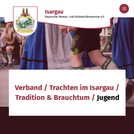
Zum
Inhalt
springen
Verband
/
Trachten im Isargau
/
Tradition & Brauchtum
/
Jugend