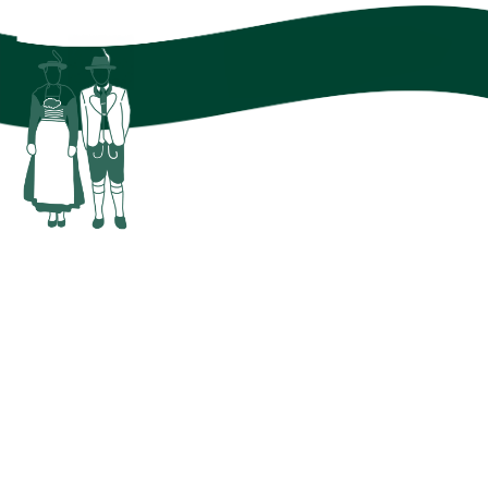
KOMM ZU UNS UND SEI MIT DABEI!
100 Jahre sind wir schon und auch die nächsten 100 Jahre
wollen wir unser schönes Brauchtum lebendig halten und
weitergeben und Nachwuchs können wir immer
brauchen. schreib uns an jugend@isargau.de