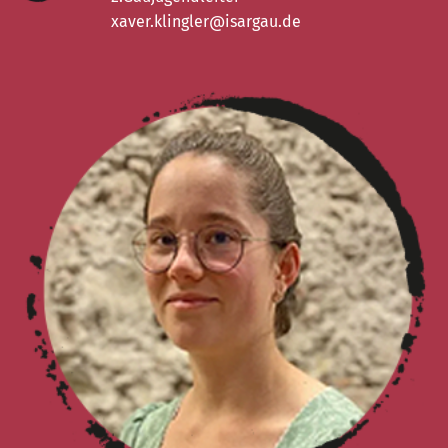
xaver.klingler@isargau.de