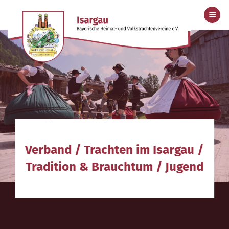
Zum
Inhalt
springen
Verband
/
Trachten im Isargau
/
Tradition & Brauchtum
/
Jugend